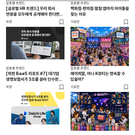
업종별 트렌드
업종별 트렌드
업종
[글로벌 HR 트렌드] 우리 회사
백화점·편의점·알람 앱까지 아이돌을
드라
연봉을 모두에게 공개해야 한다면? |
찾는 이유
진
급여 투명성 법, 해외 사례, 연봉
위펀
기묘한
기묘
공개, 채용 공고
업종별 트렌드
업종별 트렌드
업종
[위펀 BaaS 리포트 #7] 대기업
에이피알, 아니 K뷰티는 영속할 수
민음
생명보험사가 3조를 쏟아 인수한
있을까?
달
일본 BaaS 회사의 정체는?
위펀
기묘한
기묘