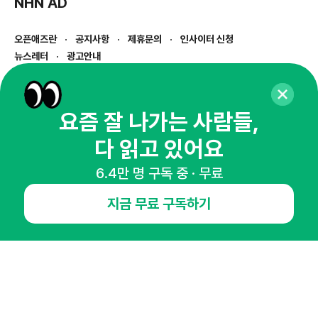
NHN AD
오픈애즈란
공지사항
제휴문의
인사이터 신청
뉴스레터
광고안내
경기도 성남시 분당구 대왕판교로645번길 16
대표 : 심도섭
사업자등록번호 : 144-81-27690(
사업자정보확인
)
요즘 잘 나가는 사람들,
통신판매업신고번호 : 2014-경기성남-1023
다 읽고 있어요
호스팅서비스사업자 : 오픈애즈
서비스•광고 문의 :
1800-2198
6.4만 명 구독 중 · 무료
이메일 :
openads@openads.co.kr
지금 무료 구독하기
이용약관
개인정보처리방침
instagram
thread
kakaotalk
© NHN AD. All rights reserved.