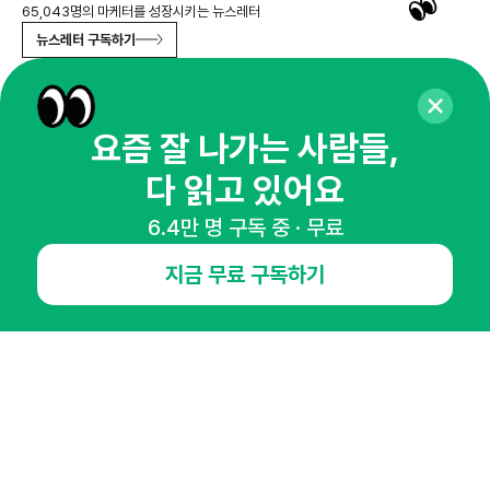
65,043명의 마케터를 성장시키는 뉴스레터
뉴스레터 구독하기
요즘 잘 나가는 사람들,
NHN AD
다 읽고 있어요
6.4만 명 구독 중 · 무료
오픈애즈란
공지사항
제휴문의
인사이터 신청
뉴스레터
광고안내
지금 무료 구독하기
경기도 성남시 분당구 대왕판교로645번길 16
대표 : 심도섭
사업자등록번호 : 144-81-27690(
사업자정보확인
)
통신판매업신고번호 : 2014-경기성남-1023
호스팅서비스사업자 : 오픈애즈
서비스•광고 문의 :
1800-2198
이메일 :
openads@openads.co.kr