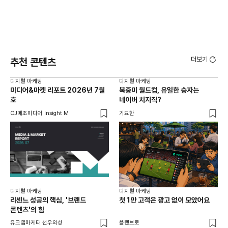
더보기
추천 콘텐츠
디지털 마케팅
디지털 마케팅
디지
미디어&마켓 리포트 2026년 7월
북중미 월드컵, 유일한 승자는
브
호
네이버 치지직?
팬
CJ메조미디어 Insight M
기묘한
유크
디지털 마케팅
디지털 마케팅
리센느 성공의 핵심, '브랜드
첫 1만 고객은 광고 없이 모았어요
콘텐츠'의 힘
유크랩마케터 선우의성
플랜브로