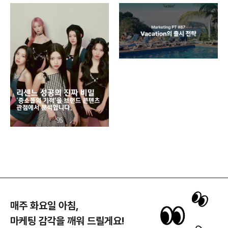
디지
AI
쇼핑
똑똑
매주 화요일 아침,
마케팅 감각을 깨워 드릴게요!