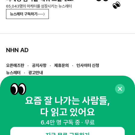
65,043명의 마케터를 성장시키는 뉴스레터
뉴스레터 구독하기
NHN AD
오픈애즈란
공지사항
제휴문의
인사이터 신청
뉴스레터
광고안내
경기도 성남시 분당구 대왕판교로645번길 16
대표 : 심도섭
사업자등록번호 : 144-81-27690(
사업자정보확인
)
요즘 잘 나가는 사람들,
통신판매업신고번호 : 2014-경기성남-1023
다 읽고 있어요
호스팅서비스사업자 : 오픈애즈
서비스•광고 문의 :
1800-2198
6.4만 명 구독 중 · 무료
이메일 :
openads@openads.co.kr