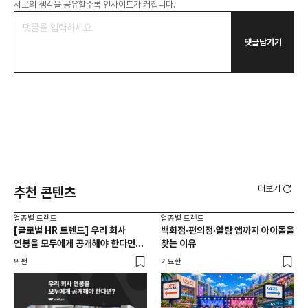
서로의 생각을 공유할수록 인사이트가 커집니다.
댓글남기기
더보기
추천 콘텐츠
업종별 트렌드
업종별 트렌드
업종
[글로벌 HR 트렌드] 우리 회사
백화점·편의점·알람 앱까지 아이돌을
드라
연봉을 모두에게 공개해야 한다면? |
찾는 이유
진
급여 투명성 법, 해외 사례, 연봉
위펀
기묘한
기묘
공개, 채용 공고