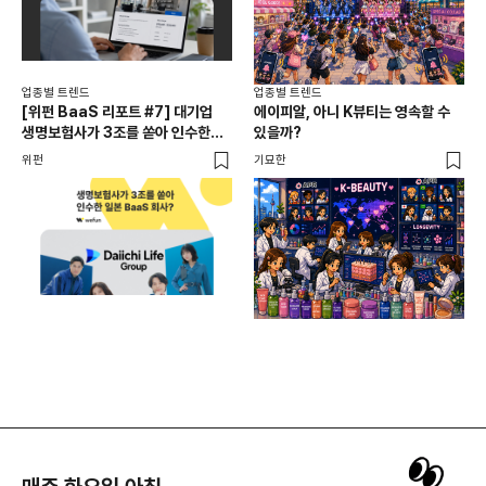
업종별 트렌드
업종별 트렌드
업종
[위펀 BaaS 리포트 #7] 대기업
에이피알, 아니 K뷰티는 영속할 수
민음
생명보험사가 3조를 쏟아 인수한
있을까?
달
일본 BaaS 회사의 정체는?
위펀
기묘한
기묘