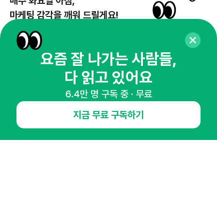
매주 화요일 아침,
마케팅 감각을 깨워 드릴게요!
65,043명의 마케터를 성장시키는 뉴스레터
뉴스레터 구독하기
요즘 잘 나가는 사람들,
다 읽고 있어요
6.4만 명 구독 중 · 무료
NHN AD
지금 무료 구독하기
오픈애즈란
공지사항
제휴문의
인사이터 신청
뉴스레터
광고안내
경기도 성남시 분당구 대왕판교로645번길 16
대표 : 심도섭
사업자등록번호 : 144-81-27690(
사업자정보확인
)
통신판매업신고번호 : 2014-경기성남-1023
호스팅서비스사업자 : 오픈애즈
서비스•광고 문의 :
1800-2198
이메일 :
openads@openads.co.kr