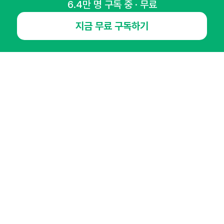
6.4만 명 구독 중 · 무료
지금 무료 구독하기
NHN AD
오픈애즈란
공지사항
제휴문의
인사이터 신청
뉴스레터
광고안내
경기도 성남시 분당구 대왕판교로645번길 16
대표 : 심도섭
사업자등록번호 : 144-81-27690(
사업자정보확인
)
통신판매업신고번호 : 2014-경기성남-1023
호스팅서비스사업자 : 오픈애즈
서비스•광고 문의 :
1800-2198
이메일 :
openads@openads.co.kr
이용약관
개인정보처리방침