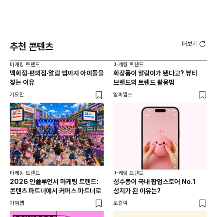
더보기
추천 콘텐츠
마케팅 트렌드
마케팅 트렌드
마케
백화점·편의점·알람 앱까지 아이돌을
화장품이 말랑이가 됐다고? 뷰티
서
찾는 이유
브랜드의 트렌드 활용법
오프
기묘한
알파앱스
로컬
마케팅 트렌드
마케팅 트렌드
2026 인플루언서 마케팅 트렌드:
성수동이 국내 팝업스토어 No.1
콘텐츠 파트너에서 커머스 파트너로
성지가 된 이유는?
아임웹
로컬덕