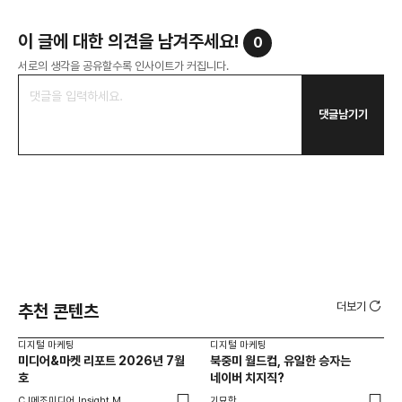
이 글에 대한 의견을 남겨주세요!
0
서로의 생각을 공유할수록 인사이트가 커집니다.
댓글남기기
더보기
추천 콘텐츠
디지털 마케팅
디지털 마케팅
디지
미디어&마켓 리포트 2026년 7월
북중미 월드컵, 유일한 승자는
브
호
네이버 치지직?
팬
CJ메조미디어 Insight M
기묘한
유크