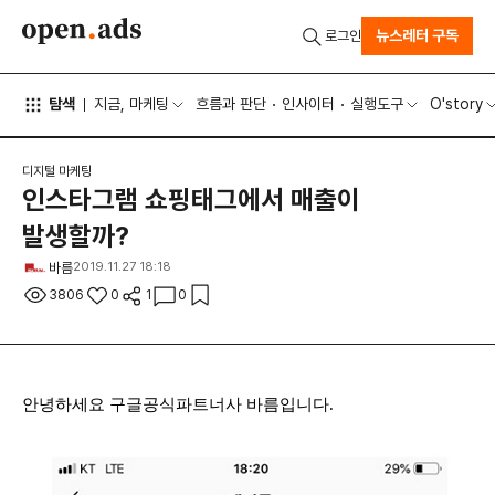
뉴스레터 구독
로그인
탐색
지금, 마케팅
흐름과 판단
인사이터
실행도구
O'story
디지털 마케팅
인스타그램 쇼핑태그에서 매출이
발생할까?
바름
2019.11.27 18:18
3806
0
1
0
안녕하세요 구글공식파트너사 바름입니다.