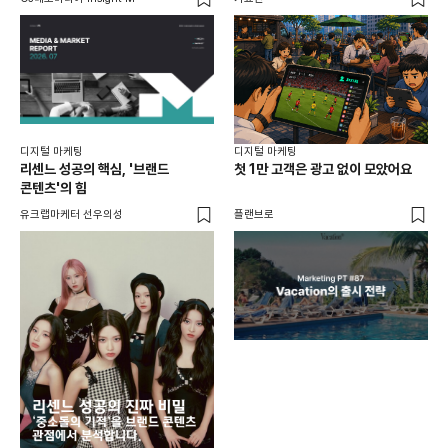
디지털 마케팅
디지털 마케팅
리센느 성공의 핵심, '브랜드
첫 1만 고객은 광고 없이 모았어요
콘텐츠'의 힘
유크랩마케터 선우의성
플랜브로
디지
AI
쇼핑
똑똑