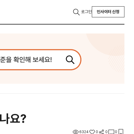
로그인
인사이터 신청
좋나요?
6324
0
0
0