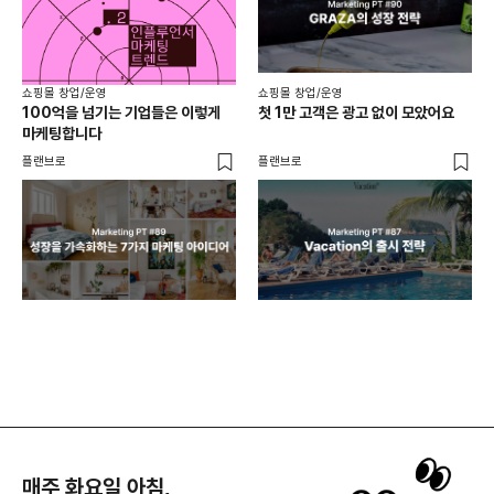
쇼핑몰 창업/운영
쇼핑몰 창업/운영
쇼핑
100억을 넘기는 기업들은 이렇게
첫 1만 고객은 광고 없이 모았어요
올리
마케팅합니다
넘
플랜브로
플랜브로
이숲 
매주 화요일 아침,