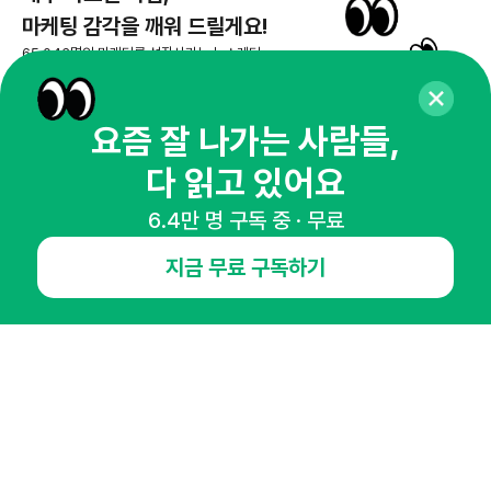
마케팅 감각을 깨워 드릴게요!
65,043명의 마케터를 성장시키는 뉴스레터
뉴스레터 구독하기
요즘 잘 나가는 사람들,
다 읽고 있어요
NHN AD
6.4만 명 구독 중 · 무료
지금 무료 구독하기
오픈애즈란
공지사항
제휴문의
인사이터 신청
뉴스레터
광고안내
경기도 성남시 분당구 대왕판교로645번길 16
대표 : 심도섭
사업자등록번호 : 144-81-27690(
사업자정보확인
)
통신판매업신고번호 : 2014-경기성남-1023
호스팅서비스사업자 : 오픈애즈
서비스•광고 문의 :
1800-2198
이메일 :
openads@openads.co.kr