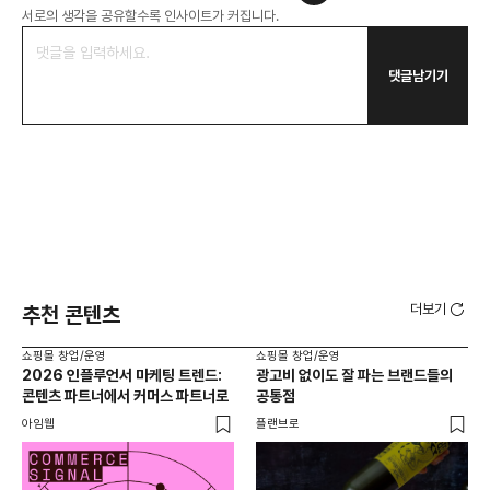
서로의 생각을 공유할수록 인사이트가 커집니다.
댓글남기기
더보기
추천 콘텐츠
쇼핑몰 창업/운영
쇼핑몰 창업/운영
쇼핑
2026 인플루언서 마케팅 트렌드:
광고비 없이도 잘 파는 브랜드들의
후
콘텐츠 파트너에서 커머스 파트너로
공통점
프롬
아임웹
플랜브로
와디