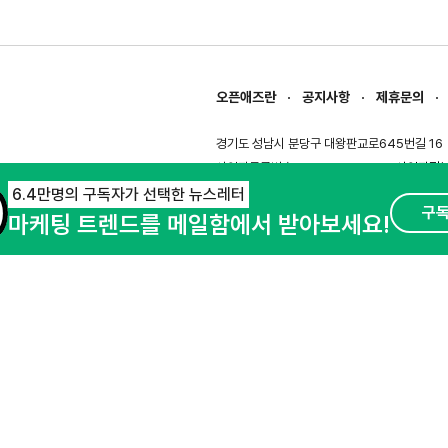
오픈애즈란
공지사항
제휴문의
경기도 성남시 분당구 대왕판교로645번길 16
사업자등록번호 : 144-81-27690(
사업자정
호스팅서비스사업자 : 오픈애즈
서비스•광고 
6.4만명의 구독자가 선택한 뉴스레터
구
마케팅 트렌드를 메일함에서 받아보세요!
이용약관
개인정보처리방침
© NHN AD. All rights reserved.