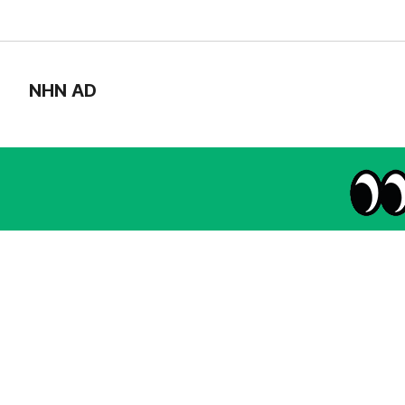
NHN AD
instagram
thread
kakaotalk