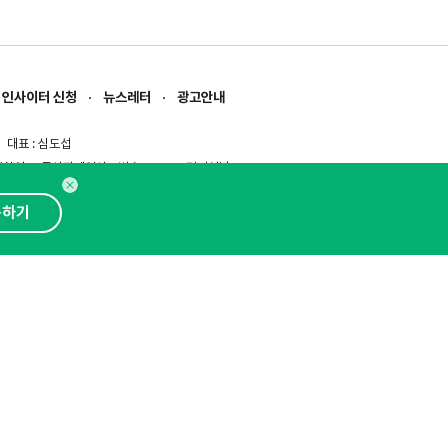
인사이터 신청
뉴스레터
광고안내
대표 : 심도섭
보확인
)
통신판매업신고번호 : 2014-경기성남-1023
문의 :
1800-2198
이메일 :
openads@openads.co.kr
독하기