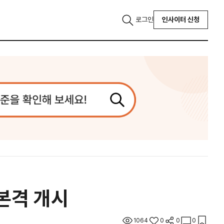
로그인
인사이터 신청
본격 개시
1064
0
0
0