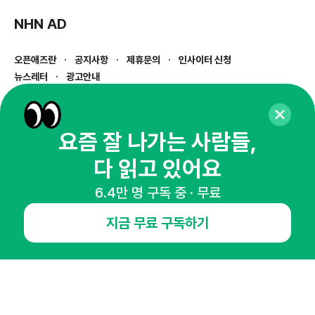
NHN AD
오픈애즈란
공지사항
제휴문의
인사이터 신청
뉴스레터
광고안내
경기도 성남시 분당구 대왕판교로645번길 16
대표 : 심도섭
사업자등록번호 : 144-81-27690(
사업자정보확인
)
요즘 잘 나가는 사람들,
통신판매업신고번호 : 2014-경기성남-1023
다 읽고 있어요
호스팅서비스사업자 : 오픈애즈
서비스•광고 문의 :
1800-2198
6.4만 명 구독 중 · 무료
이메일 :
openads@openads.co.kr
지금 무료 구독하기
이용약관
개인정보처리방침
instagram
thread
kakaotalk
© NHN AD. All rights reserved.