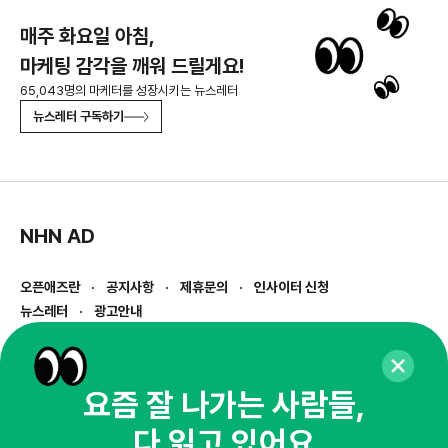
매주 화요일 아침,
마케팅 감각을 깨워 드릴게요!
65,043명의 마케터를 성장시키는 뉴스레터
뉴스레터 구독하기
NHN AD
오픈애즈란
공지사항
제휴문의
인사이터 신청
뉴스레터
광고안내
경기도 성남시 분당구 대왕판교로645번길 16
대표 : 심도섭
사업자등록번호 : 144-81-27690(
사업자정보확인
)
요즘 잘 나가는 사람들,
통신판매업신고번호 : 2014-경기성남-1023
다 읽고 있어요
호스팅서비스사업자 : 오픈애즈