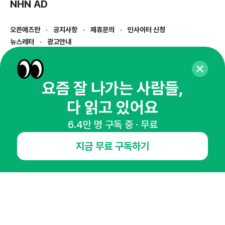
NHN AD
오픈애즈란
공지사항
제휴문의
인사이터 신청
뉴스레터
광고안내
경기도 성남시 분당구 대왕판교로645번길 16
대표 : 심도섭
사업자등록번호 : 144-81-27690(
사업자정보확인
)
요즘 잘 나가는 사람들,
통신판매업신고번호 : 2014-경기성남-1023
다 읽고 있어요
호스팅서비스사업자 : 오픈애즈
서비스•광고 문의 :
1800-2198
6.4만 명 구독 중 · 무료
이메일 :
openads@openads.co.kr
지금 무료 구독하기
이용약관
개인정보처리방침
instagram
thread
kakaotalk
© NHN AD. All rights reserved.