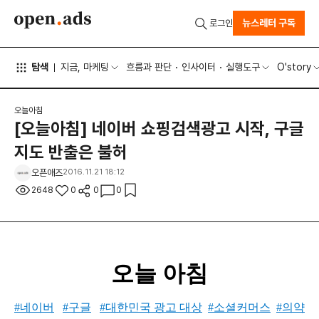
뉴스레터 구독
로그인
탐색
지금, 마케팅
흐름과 판단
인사이터
실행도구
O'story
오늘아침
[오늘아침] 네이버 쇼핑검색광고 시작, 구글
지도 반출은 불허
오픈애즈
2016.11.21 18:12
2648
0
0
0
오늘 아침
#네이버
#구글
#대한민국 광고 대상
#소셜커머스
#의약