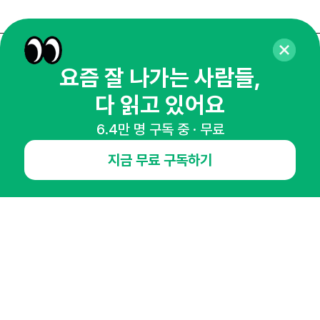
매주 화요일 아침,
요즘 잘 나가는 사람들,
마케팅 감각을 깨워 드릴게요!
다 읽고 있어요
65,043명의 마케터를 성장시키는 뉴스레터
6.4만 명 구독 중 · 무료
뉴스레터 구독하기
지금 무료 구독하기
NHN AD
오픈애즈란
공지사항
제휴문의
인사이터 신청
뉴스레터
광고안내
경기도 성남시 분당구 대왕판교로645번길 16
대표 : 심도섭