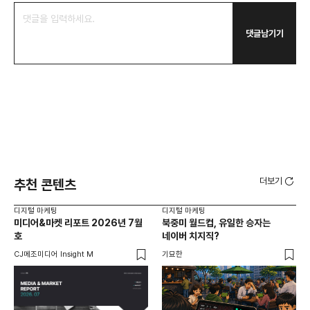
댓글남기기
더보기
추천 콘텐츠
디지털 마케팅
디지털 마케팅
디지
미디어&마켓 리포트 2026년 7월
북중미 월드컵, 유일한 승자는
브
호
네이버 치지직?
팬
CJ메조미디어 Insight M
기묘한
유크