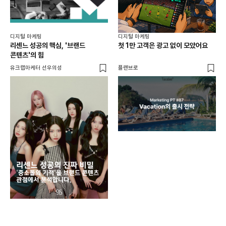
디지털 마케팅
디지털 마케팅
리센느 성공의 핵심, '브랜드
첫 1만 고객은 광고 없이 모았어요
콘텐츠'의 힘
유크랩마케터 선우의성
플랜브로
디지
AI
쇼핑
똑똑