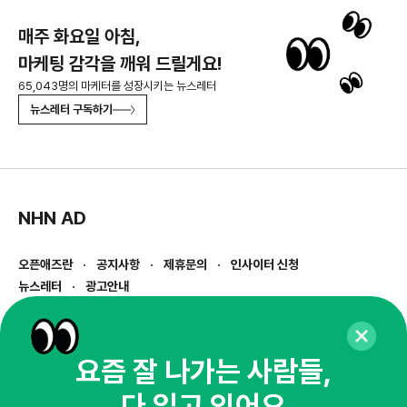
매주 화요일 아침,
마케팅 감각을 깨워 드릴게요!
65,043명의 마케터를 성장시키는 뉴스레터
뉴스레터 구독하기
NHN AD
오픈애즈란
공지사항
제휴문의
인사이터 신청
뉴스레터
광고안내
경기도 성남시 분당구 대왕판교로645번길 16
대표 : 심도섭
사업자등록번호 : 144-81-27690(
사업자정보확인
)
요즘 잘 나가는 사람들,
통신판매업신고번호 : 2014-경기성남-1023
다 읽고 있어요
호스팅서비스사업자 : 오픈애즈