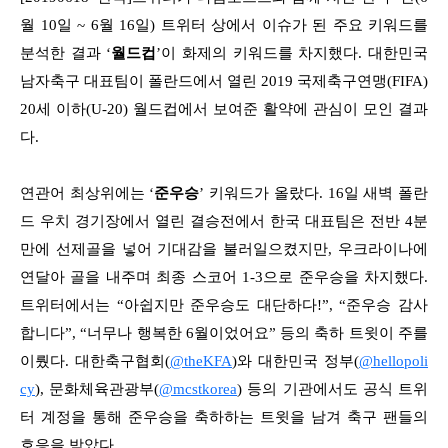
월 10일 ~ 6월 16일) 트위터 상에서 이슈가 된 주요 키워드를
분석한 결과 ‘
월드컵
’이 화제의 키워드를 차지했다. 대한민국
남자축구 대표팀이 폴란드에서 열린 2019 국제축구연맹(FIFA)
20세 이하(U-20) 월드컵에서 보여준 활약에 관심이 모인 결과
다.
연관어 최상위에는 ‘
준우승
’ 키워드가 올랐다. 16일 새벽 폴란
드 우치 경기장에서 열린 결승전에서 한국 대표팀은 전반 4분
만에 선제골을 넣어 기대감을 불러일으켰지만, 우크라이나에
연달아 골을 내주며 최종 스코어 1-3으로 준우승을 차지했다.
트위터에서는 “아쉽지만 준우승도 대단하다!”, “준우승 감사
합니다”, “너무나 행복한 6월이었어요” 등의 축하 트윗이 주를
이뤘다. 대한축구협회(
@theKFA
)와 대한민국 정부(
@hellopoli
cy
), 문화체육관광부(
@mcstkorea
) 등의 기관에서도 공식 트위
터 계정을 통해 준우승을 축하하는 트윗을 남겨 축구 팬들의
호응을 받았다.