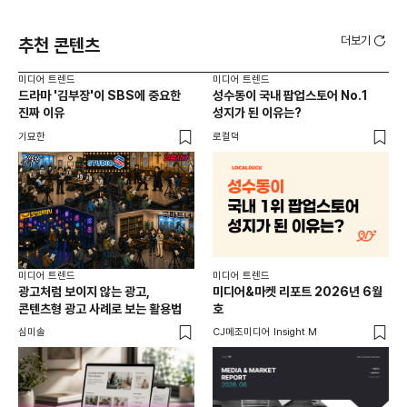
더보기
추천 콘텐츠
미디어 트렌드
미디어 트렌드
미디
드라마 '김부장'이 SBS에 중요한
성수동이 국내 팝업스토어 No.1
요
진짜 이유
성지가 된 이유는?
않습
유튜
기묘한
로컬덕
유광
미디어 트렌드
미디어 트렌드
미디
광고처럼 보이지 않는 광고,
미디어&마켓 리포트 2026년 6월
연령
콘텐츠형 광고 사례로 보는 활용법
호
타
꾸밈
심미솔
CJ메조미디어 Insight M
DM
함께
각