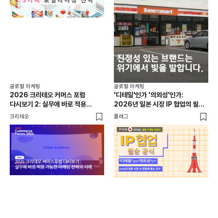
글로
일본
선택
SN
플래
글로벌 마케팅
글로벌 마케팅
2026 크리테오 커머스 포럼
'디테일'인가 '의외성'인가:
다시보기 2: 실무에 바로 적용
2026년 일본 시장 IP 협업의 필승
가능한 마케팅 전략과 사례
공식
크리테오
플래그