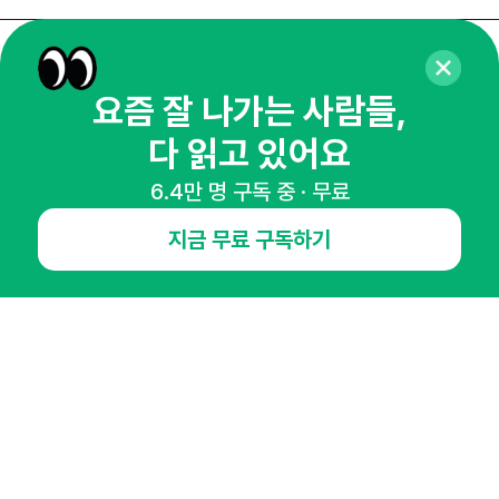
매주 화요일 아침,
요즘 잘 나가는 사람들,
마케팅 감각을 깨워 드릴게요!
다 읽고 있어요
65,043명의 마케터를 성장시키는 뉴스레터
뉴스레터 구독하기
6.4만 명 구독 중 · 무료
지금 무료 구독하기
NHN AD
오픈애즈란
공지사항
제휴문의
인사이터 신청
뉴스레터
광고안내
경기도 성남시 분당구 대왕판교로645번길 16
대표 : 심도섭
사업자등록번호 : 144-81-27690(
사업자정보확인
)
통신판매업신고번호 : 2014-경기성남-1023