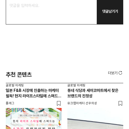
댓글남기기
더보기
추천 콘텐츠
글로벌 마케팅
글로벌 마케팅
글로
일본 F&B 시장에 진출하는 마케터
동네 식당과 세이코마트에서 찾은
아마
필독! 현지 라이프스타일에 스며드는
브랜드의 진정성
'O
5가지 로컬라이징 전략
플래그
유크랩마케터 선우의성
피처