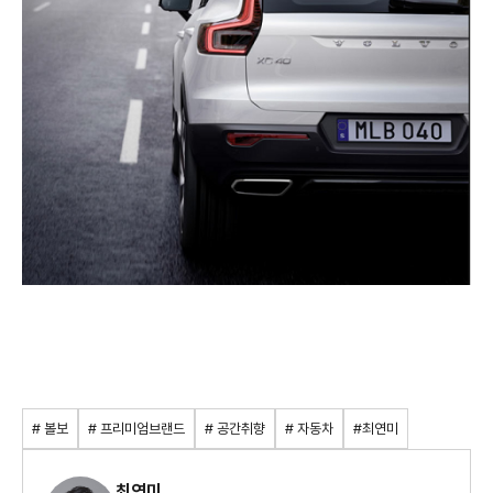
# 볼보
# 프리미엄브랜드
# 공간취향
# 자동차
#최연미
최연미