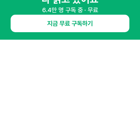
NHN AD
6.4만 명 구독 중 · 무료
지금 무료 구독하기
오픈애즈란
공지사항
제휴문의
인사이터 신청
뉴스레터
광고안내
경기도 성남시 분당구 대왕판교로645번길 16
대표 : 심도섭
사업자등록번호 : 144-81-27690(
사업자정보확인
)
통신판매업신고번호 : 2014-경기성남-1023
호스팅서비스사업자 : 오픈애즈
서비스•광고 문의 :
1800-2198
이메일 :
openads@openads.co.kr
이용약관
개인정보처리방침
instagram
thread
kakaotalk
© NHN AD. All rights reserved.