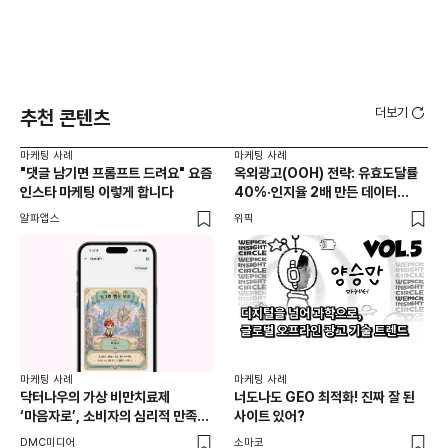
더보기
추천 콘텐츠
마케팅 사례
마케팅 사례
마케
"댓글 남기면 프롬프트 드려요" 요즘
옥외광고(OOH) 전략: 유효도달률
무
인스타 마케팅 이렇게 합니다
40%·인지율 2배 만든 데이터
‘댓
활용법 | 애드타입 양승만 이사
브
알파앱스
위픽
DM
마케
독립
마케팅 사례
마케팅 사례
출
닥터나우의 가상 비만치료제
너도나도 GEO 최적화! 진짜 잘 된
와디
‘마음자로’, 소비자의 심리적 만족을
사이트 있어?
충족하는 동시에 서비스의 접근성을
DMC미디어
소마코