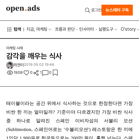
뉴스레터 구독
로그인
탐색
지금, 마케팅
흐름과 판단
인사이터
실행도구
O'story
마케팅 사례
감각을 깨우는 식사
최연미
2019.05.02 19:46
1908
0
1
0
테이블이라는 공간 위에서 식사하는 것으로 한정한다면 가장
비싼 한 끼는 얼마일까? 기준이야 다르겠지만 가장 비싼 식사
중 하나로 알려진 스페인 이비자섬의 서블리 모션
(Sublimotion, 스페인어로는 '수블리모션') 레스토랑은 한 끼에
1인당 1,900유로 한국돈으로는 200만 원이 훌쩍 넘는다. 스페