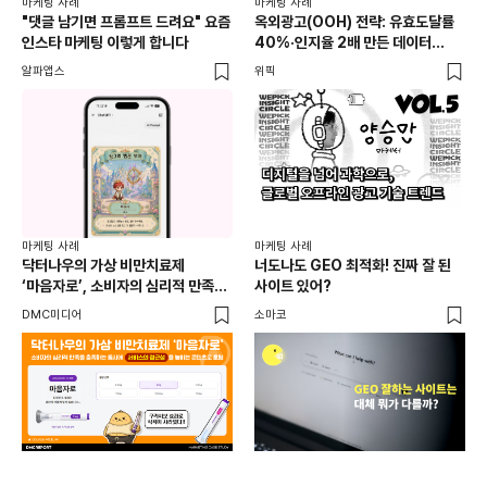
마케팅 사례
마케팅 사례
마케
"댓글 남기면 프롬프트 드려요" 요즘
옥외광고(OOH) 전략: 유효도달률
무
인스타 마케팅 이렇게 합니다
40%·인지율 2배 만든 데이터
‘댓
활용법 | 애드타입 양승만 이사
브
알파앱스
위픽
DM
마케
독립
마케팅 사례
마케팅 사례
출
닥터나우의 가상 비만치료제
너도나도 GEO 최적화! 진짜 잘 된
와디
‘마음자로’, 소비자의 심리적 만족을
사이트 있어?
충족하는 동시에 서비스의 접근성을
DMC미디어
소마코
높이는 콘텐츠로 호평