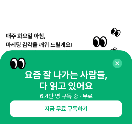
매주 화요일 아침,
마케팅 감각을 깨워 드릴게요!
65,043명의 마케터를 성장시키는 뉴스레터
뉴스레터 구독하기
요즘 잘 나가는 사람들,
다 읽고 있어요
NHN AD
6.4만 명 구독 중 · 무료
지금 무료 구독하기
오픈애즈란
공지사항
제휴문의
인사이터 신청
뉴스레터
광고안내
경기도 성남시 분당구 대왕판교로645번길 16
대표 : 심도섭