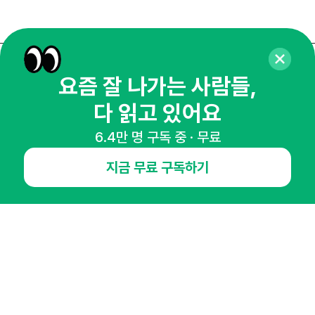
매주 화요일 아침,
요즘 잘 나가는 사람들,
마케팅 감각을 깨워 드릴게요!
다 읽고 있어요
65,043명의 마케터를 성장시키는 뉴스레터
6.4만 명 구독 중 · 무료
뉴스레터 구독하기
지금 무료 구독하기
NHN AD
오픈애즈란
공지사항
제휴문의
인사이터 신청
뉴스레터
광고안내
경기도 성남시 분당구 대왕판교로645번길 16
대표 : 심도섭