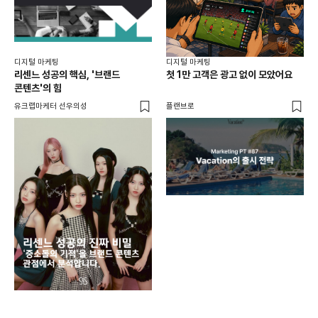
디지털 마케팅
디지털 마케팅
리센느 성공의 핵심, '브랜드
첫 1만 고객은 광고 없이 모았어요
콘텐츠'의 힘
유크랩마케터 선우의성
플랜브로
디지
AI
쇼핑
똑똑