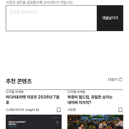
서로의 생각을 공유할수록 인사이트가 커집니다.
댓글남기기
더보기
추천 콘텐츠
디지털 마케팅
디지털 마케팅
디지
미디어&마켓 리포트 2026년 7월
북중미 월드컵, 유일한 승자는
브
호
네이버 치지직?
팬
CJ메조미디어 Insight M
기묘한
유크