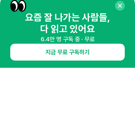
매주 화요일 아침,
요즘 잘 나가는 사람들,
마케팅 감각을 깨워 드릴게요!
다 읽고 있어요
65,043명의 마케터를 성장시키는 뉴스레터
뉴스레터 구독하기
6.4만 명 구독 중 · 무료
지금 무료 구독하기
NHN AD
오픈애즈란
공지사항
제휴문의
인사이터 신청
뉴스레터
광고안내
경기도 성남시 분당구 대왕판교로645번길 16
대표 : 심도섭
사업자등록번호 : 144-81-27690(
사업자정보확인
)
통신판매업신고번호 : 2014-경기성남-1023
호스팅서비스사업자 : 오픈애즈