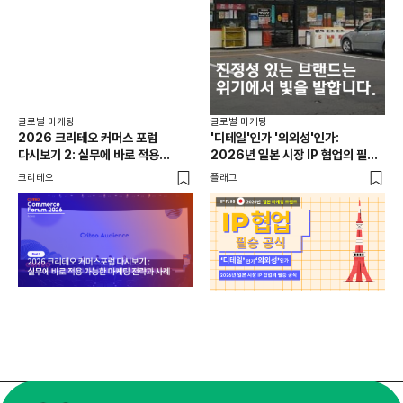
글로
일본
선택
SN
플래
글로벌 마케팅
글로벌 마케팅
2026 크리테오 커머스 포럼
'디테일'인가 '의외성'인가:
다시보기 2: 실무에 바로 적용
2026년 일본 시장 IP 협업의 필승
가능한 마케팅 전략과 사례
공식
크리테오
플래그