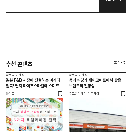
더보기
추천 콘텐츠
글로벌 마케팅
글로벌 마케팅
글로
일본 F&B 시장에 진출하는 마케터
동네 식당과 세이코마트에서 찾은
아마
필독! 현지 라이프스타일에 스며드는
브랜드의 진정성
'O
5가지 로컬라이징 전략
플래그
유크랩마케터 선우의성
피처