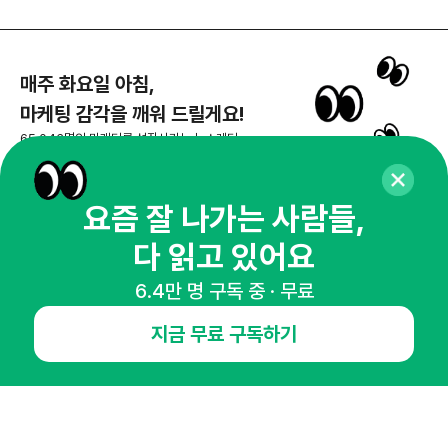
매주 화요일 아침,
마케팅 감각을 깨워 드릴게요!
65,043명의 마케터를 성장시키는 뉴스레터
뉴스레터 구독하기
요즘 잘 나가는 사람들,
다 읽고 있어요
NHN AD
6.4만 명 구독 중 · 무료
지금 무료 구독하기
오픈애즈란
공지사항
제휴문의
인사이터 신청
뉴스레터
광고안내
경기도 성남시 분당구 대왕판교로645번길 16
대표 : 심도섭
사업자등록번호 : 144-81-27690(
사업자정보확인
)