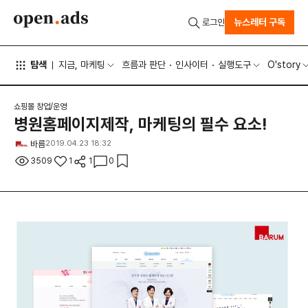
뉴스레터 구독
로그인
탐색
지금, 마케팅
흐름과 판단
인사이터
실행도구
O'story
쇼핑몰 창업/운영
병원홈페이지제작, 마케팅의 필수 요소!
바름
2019.04.23 18:32
3509
1
1
0