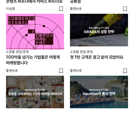
콘텐츠 파트너에서 커머스 파트너로
공통점
프롬
아임웹
플랜브로
와디
쇼핑몰 창업/운영
쇼핑몰 창업/운영
쇼핑
100억을 넘기는 기업들은 이렇게
첫 1만 고객은 광고 없이 모았어요
올리
마케팅합니다
넘
플랜브로
플랜브로
이숲 