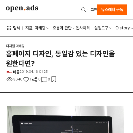
뉴스레터 구독
로그인
탐색
지금, 마케팅
흐름과 판단
인사이터
실행도구
O'story
디지털 마케팅
홈페이지 디자인, 통일감 있는 디자인을
원한다면?
바름
2019.04.16 01:25
3646
1
0
0