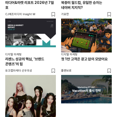
미디어&마켓 리포트 2026년 7월
북중미 월드컵, 유일한 승자는
브
호
네이버 치지직?
팬
CJ메조미디어 Insight M
기묘한
유크
디지털 마케팅
디지털 마케팅
리센느 성공의 핵심, '브랜드
첫 1만 고객은 광고 없이 모았어요
콘텐츠'의 힘
유크랩마케터 선우의성
플랜브로
디지
AI
쇼핑
똑똑