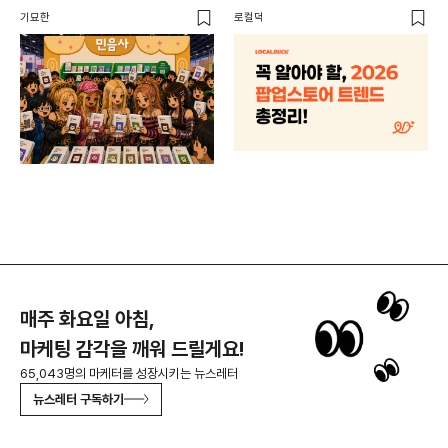
할 트렌드 4가지
DX
기묘한
로컬덕
매주 화요일 아침,
마케팅 감각을 깨워 드릴게요!
65,043명의 마케터를 성장시키는 뉴스레터
뉴스레터 구독하기