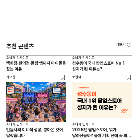
더보기
추천 콘텐츠
소비자 인사이트
소비자 인사이트
소비
백화점·편의점·알람 앱까지 아이돌을
성수동이 국내 팝업스토어 No.1
외국
찾는 이유
성지가 된 이유는?
남
이
기묘한
로컬덕
썸트
소비
소비자 인사이트
소비자 인사이트
CR
민음사의 이례적 성공, 쌓아온 것이
2026년 팝업스토어, 뭐가
개
달랐습니다
달라졌을까? 올해 기획 전에 꼭 봐야