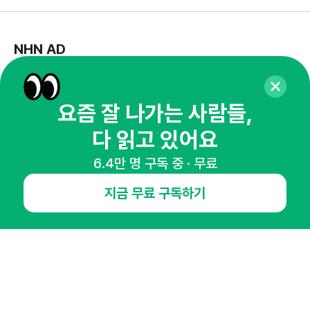
NHN AD
오픈애즈란
공지사항
제휴문의
인사이터 신청
뉴스레터
광고안내
요즘 잘 나가는 사람들,
다 읽고 있어요
경기도 성남시 분당구 대왕판교로645번길 16
대표 : 심도섭
사업자등록번호 : 144-81-27690(
사업자정보확인
)
6.4만 명 구독 중 · 무료
통신판매업신고번호 : 2014-경기성남-1023
호스팅서비스사업자 : 오픈애즈
지금 무료 구독하기
서비스•광고 문의 :
1800-2198
이메일 :
openads@openads.co.kr
이용약관
개인정보처리방침
instagram
thread
kakaotalk