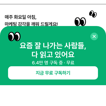
매주 화요일 아침,
마케팅 감각을 깨워 드릴게요!
65,043명의 마케터를 성장시키는 뉴스레터
뉴스레터 구독하기
요즘 잘 나가는 사람들,
다 읽고 있어요
6.4만 명 구독 중 · 무료
NHN AD
지금 무료 구독하기
오픈애즈란
공지사항
제휴문의
인사이터 신청
뉴스레터
광고안내
경기도 성남시 분당구 대왕판교로645번길 16
대표 : 심도섭
사업자등록번호 : 144-81-27690(
사업자정보확인
)
통신판매업신고번호 : 2014-경기성남-1023