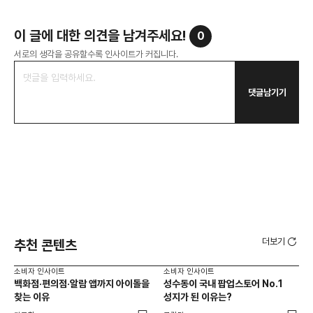
이 글에 대한 의견을 남겨주세요!
0
서로의 생각을 공유할수록 인사이트가 커집니다.
댓글남기기
더보기
추천 콘텐츠
소비자 인사이트
소비자 인사이트
소비
백화점·편의점·알람 앱까지 아이돌을
성수동이 국내 팝업스토어 No.1
외국
찾는 이유
성지가 된 이유는?
남
이