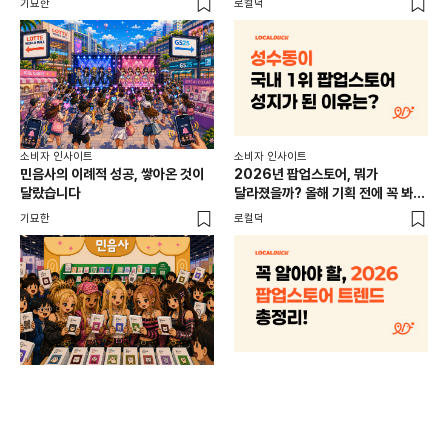
기묘한
로컬덕
썸트
소비
소비자 인사이트
소비자 인사이트
CR
민음사의 이례적 성공, 쌓아온 것이
2026년 팝업스토어, 뭐가
개
달랐습니다
달라졌을까? 올해 기획 전에 꼭 봐야
할 트렌드 4가지
DX
기묘한
로컬덕