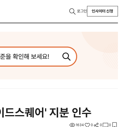
로그인
인사이터 신청
타이드스퀘어' 지분 인수
1634
0
0
0