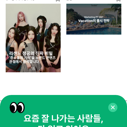
디지
AI
쇼핑
똑똑
매주 화요일 아침,
요즘 잘 나가는 사람들,
마케팅 감각을 깨워 드릴게요!