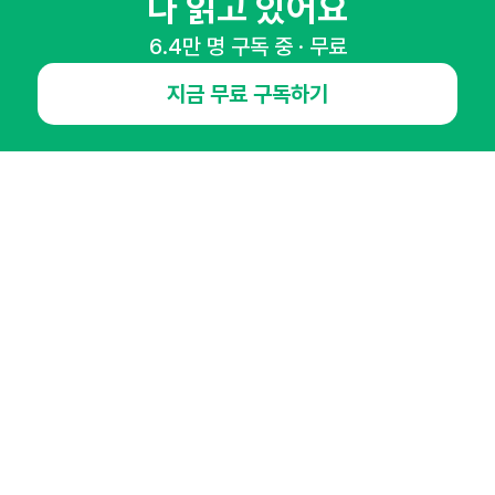
다 읽고 있어요
65,043명의 마케터를 성장시키는 뉴스레터
6.4만 명 구독 중 · 무료
뉴스레터 구독하기
지금 무료 구독하기
NHN AD
오픈애즈란
공지사항
제휴문의
인사이터 신청
뉴스레터
광고안내
경기도 성남시 분당구 대왕판교로645번길 16
대표 : 심도섭
사업자등록번호 : 144-81-27690(
사업자정보확인
)
통신판매업신고번호 : 2014-경기성남-1023
호스팅서비스사업자 : 오픈애즈
서비스•광고 문의 :
1800-2198
이메일 :
openads@openads.co.kr