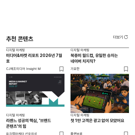
더보기
추천 콘텐츠
디지털 마케팅
디지털 마케팅
디지
미디어&마켓 리포트 2026년 7월
북중미 월드컵, 유일한 승자는
브
호
네이버 치지직?
팬
CJ메조미디어 Insight M
기묘한
유크
디지털 마케팅
디지털 마케팅
리센느 성공의 핵심, '브랜드
첫 1만 고객은 광고 없이 모았어요
콘텐츠'의 힘
유크랩마케터 선우의성
플랜브로