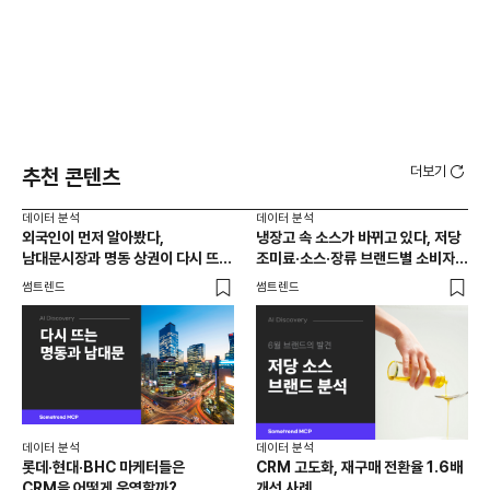
더보기
추천 콘텐츠
데이터 분석
데이터 분석
데이
외국인이 먼저 알아봤다,
냉장고 속 소스가 바뀌고 있다, 저당
[브
남대문시장과 명동 상권이 다시 뜨는
조미료·소스·장류 브랜드별 소비자
앱 
이유는 뭘까
반응 분석
썸트렌드
썸트렌드
트렌
데이터 분석
데이터 분석
데이
롯데·현대·BHC 마케터들은
CRM 고도화, 재구매 전환율 1.6배
집요
CRM을 어떻게 운영할까?
개선 사례
20