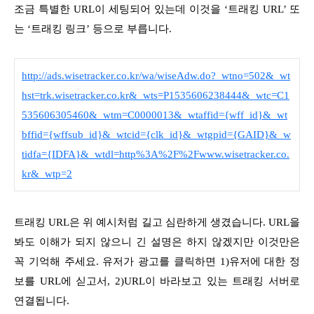
조금 특별한 URL이 세팅되어 있는데 이것을 ‘트래킹 URL’ 또
는 ‘트래킹 링크’ 등으로 부릅니다.
http://ads.wisetracker.co.kr/wa/wiseAdw.do?_wtno=502&_wt
hst=trk.wisetracker.co.kr&_wts=P1535606238444&_wtc=C1
535606305460&_wtm=C0000013&_wtaffid={wff_id}&_wt
bffid={wffsub_id}&_wtcid={clk_id}&_wtgpid={GAID}&_w
tidfa={IDFA}&_wtdl=http%3A%2F%2Fwww.wisetracker.co.
kr&_wtp=2
트래킹 URL은 위 예시처럼 길고 심란하게 생겼습니다. URL을
봐도 이해가 되지 않으니 긴 설명은 하지 않겠지만 이것만은
꼭 기억해 주세요. 유저가 광고를 클릭하면 1)유저에 대한 정
보를 URL에 싣고서, 2)URL이 바라보고 있는 트래킹 서버로
연결됩니다.