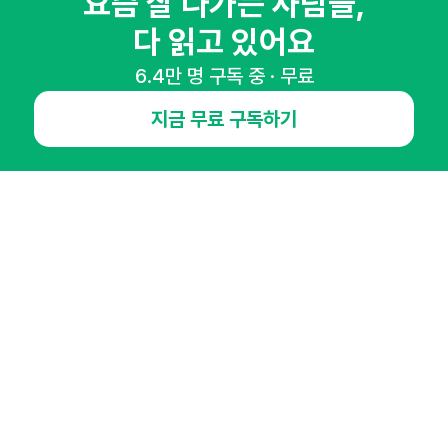
요즘 잘 나가는 사람들,
다 읽고 있어요
6.4만 명 구독 중 · 무료
NHN AD
지금 무료 구독하기
오픈애즈란
공지사항
제휴문의
인사이터 신청
뉴스레터
광고안내
경기도 성남시 분당구 대왕판교로645번길 16
대표 : 심도섭
사업자등록번호 : 144-81-27690(
사업자정보확인
)
통신판매업신고번호 : 2014-경기성남-1023
호스팅서비스사업자 : 오픈애즈
서비스•광고 문의 :
1800-2198
이메일 :
openads@openads.co.kr
이용약관
개인정보처리방침
instagram
thread
kakaotalk