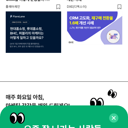
24개사가 직접 답한 마케팅 자동화
Mi
플레어레인
DXE(디엑스이)
마켓
노하우
매주 화요일 아침,
마케팅 감각을 깨워 드릴게요!
65,043명의 마케터를 성장시키는 뉴스레터
뉴스레터 구독하기