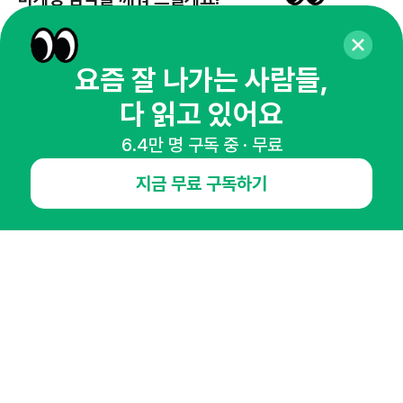
65,043명의 마케터를 성장시키는 뉴스레터
뉴스레터 구독하기
요즘 잘 나가는 사람들,
다 읽고 있어요
6.4만 명 구독 중 · 무료
NHN AD
지금 무료 구독하기
오픈애즈란
공지사항
제휴문의
인사이터 신청
뉴스레터
광고안내
경기도 성남시 분당구 대왕판교로645번길 16
대표 : 심도섭
사업자등록번호 : 144-81-27690(
사업자정보확인
)
통신판매업신고번호 : 2014-경기성남-1023
호스팅서비스사업자 : 오픈애즈
서비스•광고 문의 :
1800-2198
이메일 :
openads@openads.co.kr