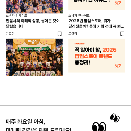
소비
소비자 인사이트
소비자 인사이트
CR
민음사의 이례적 성공, 쌓아온 것이
2026년 팝업스토어, 뭐가
개
달랐습니다
달라졌을까? 올해 기획 전에 꼭 봐야
할 트렌드 4가지
DX
기묘한
로컬덕
매주 화요일 아침,
마케팅 감각을 깨워 드릴게요!