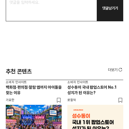
댓글남기기
더보기
추천 콘텐츠
소비자 인사이트
소비자 인사이트
소비
백화점·편의점·알람 앱까지 아이돌을
성수동이 국내 팝업스토어 No.1
외국
찾는 이유
성지가 된 이유는?
남
이
기묘한
로컬덕
썸트