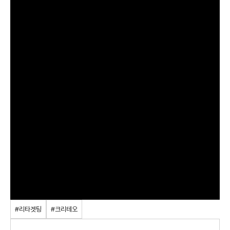
#리타겟팅
#크리테오