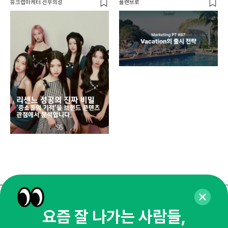
유크랩마케터 선우의성
플랜브로
디지
AI
쇼핑
똑똑
매주 화요일 아침,
요즘 잘 나가는 사람들,