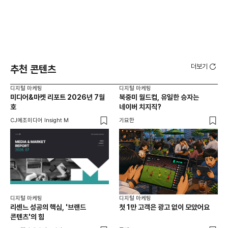
더보기
추천 콘텐츠
디지털 마케팅
디지털 마케팅
디지
미디어&마켓 리포트 2026년 7월
북중미 월드컵, 유일한 승자는
브
호
네이버 치지직?
팬
CJ메조미디어 Insight M
기묘한
유크
디지털 마케팅
디지털 마케팅
리센느 성공의 핵심, '브랜드
첫 1만 고객은 광고 없이 모았어요
콘텐츠'의 힘