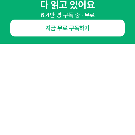
마케팅 감각을 깨워 드릴게요!
다 읽고 있어요
65,043명의 마케터를 성장시키는 뉴스레터
6.4만 명 구독 중 · 무료
뉴스레터 구독하기
지금 무료 구독하기
NHN AD
오픈애즈란
공지사항
제휴문의
인사이터 신청
뉴스레터
광고안내
경기도 성남시 분당구 대왕판교로645번길 16
대표 : 심도섭
사업자등록번호 : 144-81-27690(
사업자정보확인
)
통신판매업신고번호 : 2014-경기성남-1023
호스팅서비스사업자 : 오픈애즈
서비스•광고 문의 :
1800-2198
이메일 :
openads@openads.co.kr