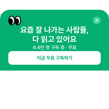
매주 화요일 아침,
요즘 잘 나가는 사람들,
마케팅 감각을 깨워 드릴게요!
다 읽고 있어요
65,043명의 마케터를 성장시키는 뉴스레터
6.4만 명 구독 중 · 무료
뉴스레터 구독하기
지금 무료 구독하기
NHN AD
오픈애즈란
공지사항
제휴문의
인사이터 신청
뉴스레터
광고안내
경기도 성남시 분당구 대왕판교로645번길 16
대표 : 심도섭