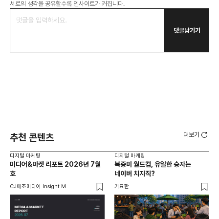
서로의 생각을 공유할수록 인사이트가 커집니다.
댓글남기기
더보기
추천 콘텐츠
디지털 마케팅
디지털 마케팅
디지
미디어&마켓 리포트 2026년 7월
북중미 월드컵, 유일한 승자는
브
호
네이버 치지직?
팬
CJ메조미디어 Insight M
기묘한
유크