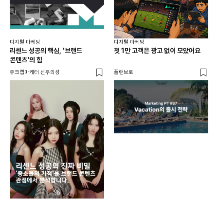
디지털 마케팅
디지털 마케팅
리센느 성공의 핵심, '브랜드
첫 1만 고객은 광고 없이 모았어요
콘텐츠'의 힘
유크랩마케터 선우의성
플랜브로
디지
AI
쇼핑
똑똑