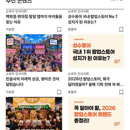
추천 콘텐츠
소비자 인사이트
소비자 인사이트
소비
백화점·편의점·알람 앱까지 아이돌을
성수동이 국내 팝업스토어 No.1
외국
찾는 이유
성지가 된 이유는?
남
이
기묘한
로컬덕
썸트
소비
소비자 인사이트
소비자 인사이트
CR
민음사의 이례적 성공, 쌓아온 것이
2026년 팝업스토어, 뭐가
개
달랐습니다
달라졌을까? 올해 기획 전에 꼭 봐야
할 트렌드 4가지
DX
기묘한
로컬덕