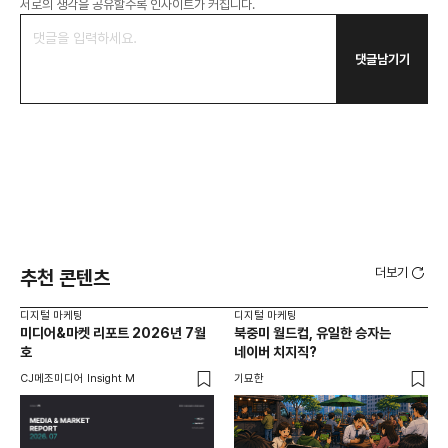
서로의 생각을 공유할수록 인사이트가 커집니다.
댓글남기기
더보기
추천 콘텐츠
디지털 마케팅
디지털 마케팅
디지
미디어&마켓 리포트 2026년 7월
북중미 월드컵, 유일한 승자는
브
호
네이버 치지직?
팬
CJ메조미디어 Insight M
기묘한
유크