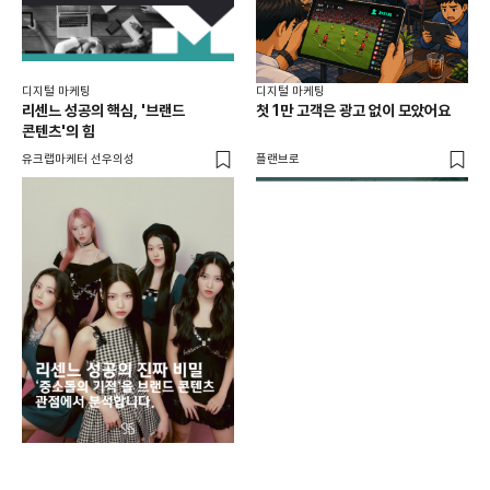
디지털 마케팅
디지털 마케팅
리센느 성공의 핵심, '브랜드
첫 1만 고객은 광고 없이 모았어요
콘텐츠'의 힘
유크랩마케터 선우의성
플랜브로
디지
AI
쇼핑
똑똑