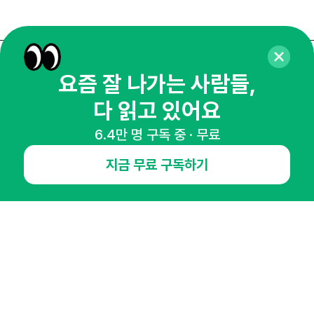
매주 화요일 아침,
요즘 잘 나가는 사람들,
마케팅 감각을 깨워 드릴게요!
다 읽고 있어요
65,043명의 마케터를 성장시키는 뉴스레터
6.4만 명 구독 중 · 무료
뉴스레터 구독하기
지금 무료 구독하기
NHN AD
오픈애즈란
공지사항
제휴문의
인사이터 신청
뉴스레터
광고안내
경기도 성남시 분당구 대왕판교로645번길 16
대표 : 심도섭