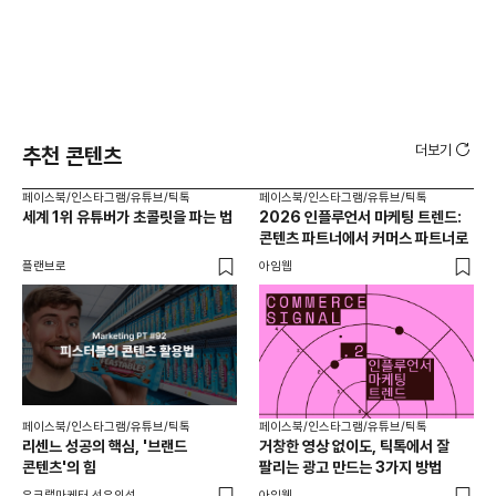
더보기
추천 콘텐츠
페이스북/인스타그램/유튜브/틱톡
페이스북/인스타그램/유튜브/틱톡
페이
세계 1위 유튜버가 초콜릿을 파는 법
2026 인플루언서 마케팅 트렌드:
브
콘텐츠 파트너에서 커머스 파트너로
팬
플랜브로
아임웹
유크
페이스북/인스타그램/유튜브/틱톡
페이스북/인스타그램/유튜브/틱톡
리센느 성공의 핵심, '브랜드
거창한 영상 없이도, 틱톡에서 잘
콘텐츠'의 힘
팔리는 광고 만드는 3가지 방법
유크랩마케터 선우의성
아임웹