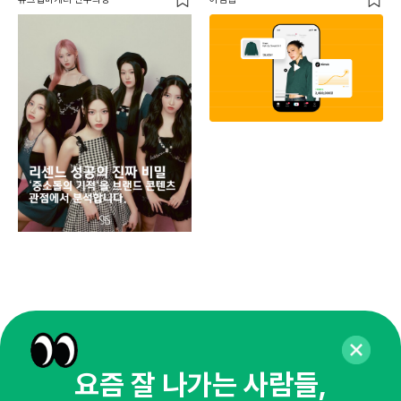
페이
동
브
유크
요즘 잘 나가는 사람들,