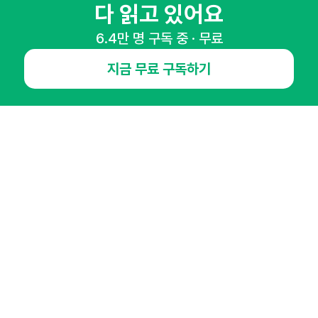
다 읽고 있어요
6.4만 명 구독 중 · 무료
매주 화요일 아침,
지금 무료 구독하기
마케팅 감각을 깨워 드릴게요!
65,043명의 마케터를 성장시키는 뉴스레터
뉴스레터 구독하기
NHN AD
오픈애즈란
공지사항
제휴문의
인사이터 신청
뉴스레터
광고안내
경기도 성남시 분당구 대왕판교로645번길 16
대표 : 심도섭
사업자등록번호 : 144-81-27690(
사업자정보확인
)