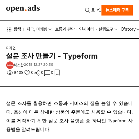
뉴스레터 구독
로그인
탐색
지금, 마케팅
흐름과 판단
인사이터
실행도구
O'story
디자인
설문 조사 만들기 - Typeform
식스샵
2018.12.27 20:59
9438
0
0
0
설문 조사를 활용하면 소통과 서비스의 질을 높일 수 있습니
다. 옵션이 매우 상세한 상품의 주문에도 사용할 수 있습니다.
이를 제작하기 위한 설문 조사 플랫폼 중 하나인 Typeform 사
용법을 알려드립니다.