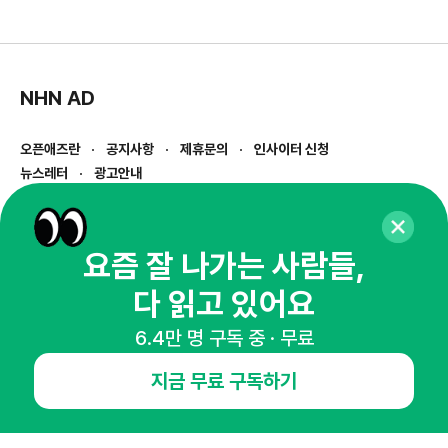
NHN AD
오픈애즈란
공지사항
제휴문의
인사이터 신청
뉴스레터
광고안내
경기도 성남시 분당구 대왕판교로645번길 16
대표 : 심도섭
사업자등록번호 : 144-81-27690(
사업자정보확인
)
요즘 잘 나가는 사람들,
통신판매업신고번호 : 2014-경기성남-1023
다 읽고 있어요
호스팅서비스사업자 : 오픈애즈
서비스•광고 문의 :
1800-2198
6.4만 명 구독 중 · 무료
이메일 :
openads@openads.co.kr
지금 무료 구독하기
이용약관
개인정보처리방침
instagram
thread
kakaotalk