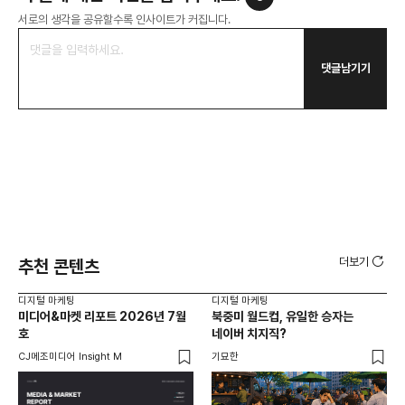
서로의 생각을 공유할수록 인사이트가 커집니다.
댓글남기기
더보기
추천 콘텐츠
디지털 마케팅
디지털 마케팅
디지
미디어&마켓 리포트 2026년 7월
북중미 월드컵, 유일한 승자는
브
호
네이버 치지직?
팬
CJ메조미디어 Insight M
기묘한
유크