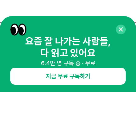
매주 화요일 아침,
요즘 잘 나가는 사람들,
마케팅 감각을 깨워 드릴게요!
다 읽고 있어요
65,043명의 마케터를 성장시키는 뉴스레터
6.4만 명 구독 중 · 무료
뉴스레터 구독하기
지금 무료 구독하기
NHN AD
오픈애즈란
공지사항
제휴문의
인사이터 신청
뉴스레터
광고안내