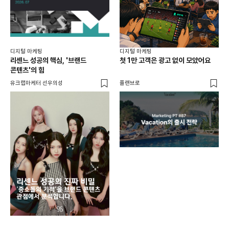
디지털 마케팅
디지털 마케팅
리센느 성공의 핵심, '브랜드
첫 1만 고객은 광고 없이 모았어요
콘텐츠'의 힘
유크랩마케터 선우의성
플랜브로
디지
AI
쇼핑
똑똑