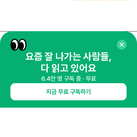
매주 화요일 아침,
요즘 잘 나가는 사람들,
마케팅 감각을 깨워 드릴게요!
65,043명의 마케터를 성장시키는 뉴스레터
다 읽고 있어요
뉴스레터 구독하기
6.4만 명 구독 중 · 무료
지금 무료 구독하기
NHN AD
오픈애즈란
공지사항
제휴문의
인사이터 신청
뉴스레터
광고안내