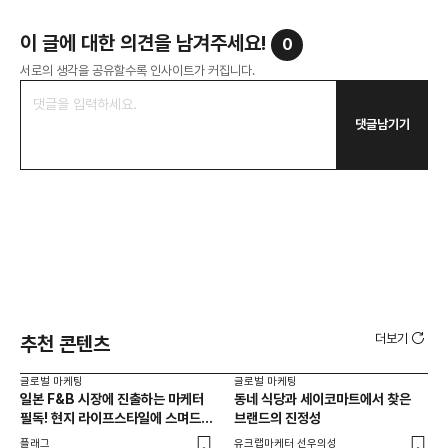
이 글에 대한 의견을 남겨주세요!
0
서로의 생각을 공유할수록 인사이트가 커집니다.
댓글남기기
더보기
추천 콘텐츠
글로벌 마케팅
글로벌 마케팅
글로
일본 F&B 시장에 진출하는 마케터
동네 식당과 세이코마트에서 찾은
아마
필독! 현지 라이프스타일에 스며드는
브랜드의 진정성
'O
5가지 로컬라이징 전략
플래그
유크랩마케터 선우의성
피처