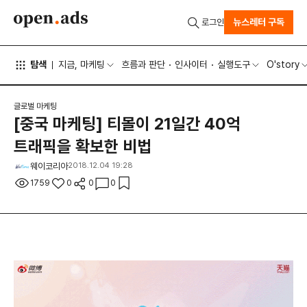
뉴스레터 구독
로그인
탐색
지금, 마케팅
흐름과 판단
인사이터
실행도구
O'story
글로벌 마케팅
[중국 마케팅] 티몰이 21일간 40억
트래픽을 확보한 비법
웨이코리아
2018.12.04 19:28
1759
0
0
0