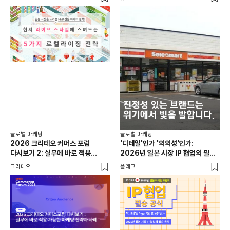
글로
일본
선택
SN
플래
글로벌 마케팅
글로벌 마케팅
2026 크리테오 커머스 포럼
'디테일'인가 '의외성'인가:
다시보기 2: 실무에 바로 적용
2026년 일본 시장 IP 협업의 필승
가능한 마케팅 전략과 사례
공식
크리테오
플래그