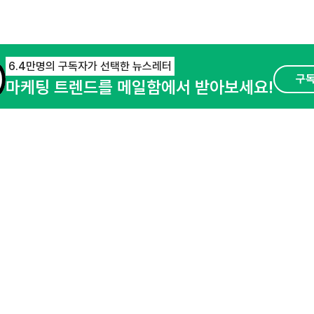
6.4만명의 구독자가 선택한 뉴스레터
구
마케팅 트렌드를 메일함에서 받아보세요!
오픈애즈란
공지사항
제휴문의
경기도 성남시 분당구 대왕판교로645번길 16
사업자등록번호 : 144-81-27690(
사업자정
호스팅서비스사업자 : 오픈애즈
서비스•광고 
이용약관
개인정보처리방침
© NHN AD. All rights reserved.