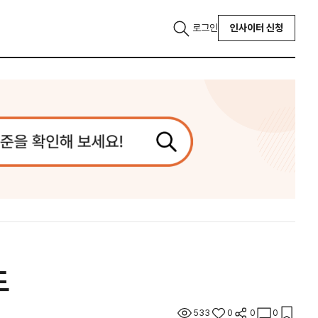
로그인
인사이터 신청
드
533
0
0
0