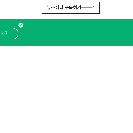
뉴스레터 구독하기
독하기
인사이터 신청
뉴스레터
광고안내
대표 : 심도섭
보확인
)
통신판매업신고번호 : 2014-경기성남-1023
문의 :
1800-2198
이메일 :
openads@openads.co.kr