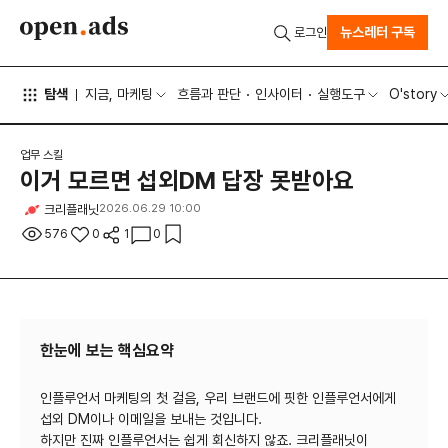
뉴스레터 구독
로그인
탐색
지금, 마케팅
흐름과 판단
인사이터
실행도구
O'story
업무 스킬
이거 모르면 섭외DM 답장 못받아요
크리플래닛
2026.06.29 10:00
576
0
1
0
한눈에 보는 핵심요약
인플루언서 마케팅의 첫 걸음, 우리 브랜드에 핏한 인플루언서에게
섭외 DM이나 이메일을 보내는 것입니다.
하지만 진짜 인플루언서는 쉽게 회신하지 않죠. 크리플래닛이