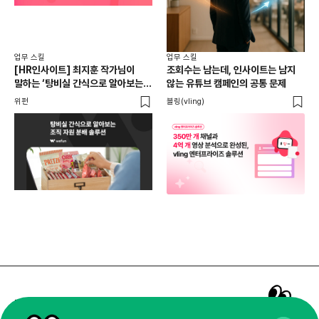
업무 스킬
업무 스킬
[HR인사이트] 최지훈 작가님이
조회수는 남는데, 인사이트는 남지
말하는 ‘탕비실 간식으로 알아보는
않는 유튜브 캠페인의 공통 문제
조직 자원 분배 솔루션 ’ㅣ조직문화,
위펀
블링(vling)
리소스
매주 화요일 아침,