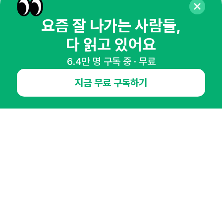
마케팅 감각을 깨워 드릴게요!
65,043명의 마케터를 성장시키는 뉴스레터
요즘 잘 나가는 사람들,
뉴스레터 구독하기
다 읽고 있어요
6.4만 명 구독 중 · 무료
지금 무료 구독하기
NHN AD
오픈애즈란
공지사항
제휴문의
인사이터 신청
뉴스레터
광고안내
경기도 성남시 분당구 대왕판교로645번길 16
대표 : 심도섭
사업자등록번호 : 144-81-27690(
사업자정보확인
)
통신판매업신고번호 : 2014-경기성남-1023
호스팅서비스사업자 : 오픈애즈
서비스•광고 문의 :
1800-2198
이메일 :
openads@openads.co.kr