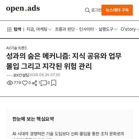
뉴스레터 구독
로그인
탐색
지금, 마케팅
흐름과 판단
인사이터
실행도구
O'story
AI/기술 트렌드
성과의 숨은 메커니즘: 지식 공유와 업무
몰입 그리고 지각된 위험 관리
BX컨설팅
2026.06.25 07:30
779
0
1
0
한눈에 보는 핵심요약
AI 시대의 경쟁력은 기술 도입보다 신뢰·몰입을 통한 조직 문화로의