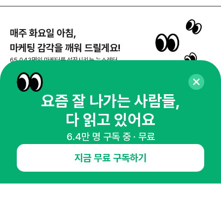
매주 화요일 아침,
마케팅 감각을 깨워 드릴게요!
65,043명의 마케터를 성장시키는 뉴스레터
뉴스레터 구독하기
요즘 잘 나가는 사람들,
다 읽고 있어요
NHN AD
6.4만 명 구독 중 · 무료
지금 무료 구독하기
오픈애즈란
공지사항
제휴문의
인사이터 신청
뉴스레터
광고안내
경기도 성남시 분당구 대왕판교로645번길 16
대표 : 심도섭
사업자등록번호 : 144-81-27690(
사업자정보확인
)