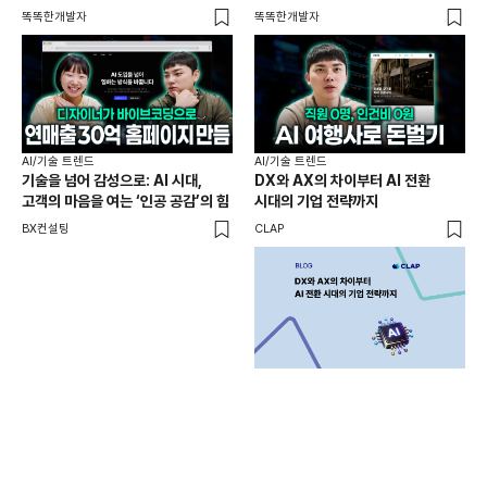
제작기
똑똑한개발자
똑똑한개발자
똑똑
AI/기술 트렌드
AI/기술 트렌드
기술을 넘어 감성으로: AI 시대,
DX와 AX의 차이부터 AI 전환
AI
고객의 마음을 여는 ‘인공 공감’의 힘
시대의 기업 전략까지
AX
도
BX컨설팅
CLAP
바
똑똑