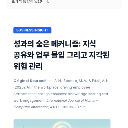
BUSINESS INSIGHT
성과의 숨은 메커니즘: 지식
공유와 업무 몰입 그리고 지각된
위험 관리
Original Source:
Khan, A. N., Soomro, M. A., & Pitafi, A. H.
(2025). AI in the workplace: driving employee
performance through enhanced knowledge sharing and
work engagement.
International Journal of Human–
Computer Interaction
, 41(17), 10699-10712.