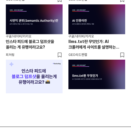
구글/네이버/카카오
구글/네이버/카카오
구글
인스타 피드에 블로그 덤프샷을
llms.txt란 무엇인가: AI
마케
올리는 게 유행이라고요?
크롤러에게 사이트를 설명하는
구글
방법과 실효성 논란
피처링
GEO리드젠랩
큐샵 