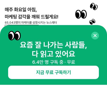
매주 화요일 아침,
마케팅 감각을 깨워 드릴게요!
65,043명의 마케터를 성장시키는 뉴스레터
뉴스레터 구독하기
요즘 잘 나가는 사람들,
다 읽고 있어요
NHN AD
6.4만 명 구독 중 · 무료
오픈애즈란
공지사항
제휴문의
인사이터 신청
지금 무료 구독하기
뉴스레터
광고안내
경기도 성남시 분당구 대왕판교로645번길 16
대표 : 심도섭
사업자등록번호 : 144-81-27690(
사업자정보확인
)
통신판매업신고번호 : 2014-경기성남-1023
호스팅서비스사업자 : 오픈애즈