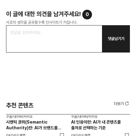
이 글에 대한 의견을 남겨주세요!
0
서로의 생각을 공유할수록 인사이트가 커집니다.
댓글남기기
더보기
추천 콘텐츠
구글/네이버/카카오
구글/네이버/카카오
구글
시맨틱 권위(Semantic
AI 인용이란: AI가 내 콘텐츠를
AI
Authority)란: AI가 브랜드를
출처로 선택하는 기준
검
전문 소스로 인식하는 기준
GEO리드젠랩
GEO리드젠랩
GE