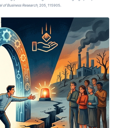
l of Business Research
, 205, 115905.