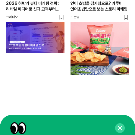
2026 하반기 뷰티 마케팅 전략 :
연어 초밥을 감자칩으로? 가루비
리테일 미디어로 신규 고객부터
연어초밥맛으로 보는 스토리 마케팅
재구매까지
크리테오
노준영
마케
성수
경험
노준