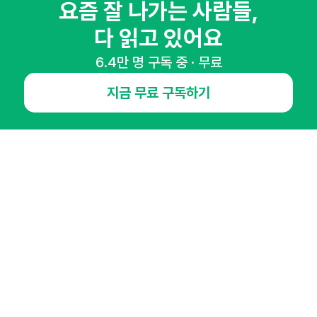
요즘 잘 나가는 사람들,
매주 화요일 아침,
다 읽고 있어요
마케팅 감각을 깨워 드릴게요!
6.4만 명 구독 중 · 무료
65,043명의 마케터를 성장시키는 뉴스레터
뉴스레터 구독하기
지금 무료 구독하기
NHN AD
오픈애즈란
공지사항
제휴문의
인사이터 신청
뉴스레터
광고안내
경기도 성남시 분당구 대왕판교로645번길 16
대표 : 심도섭
사업자등록번호 : 144-81-27690(
사업자정보확인
)
통신판매업신고번호 : 2014-경기성남-1023
호스팅서비스사업자 : 오픈애즈