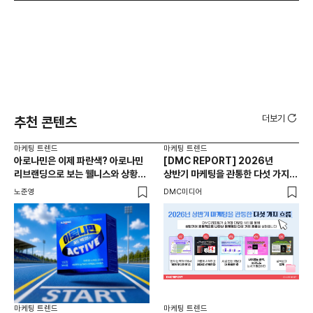
더보기
추천 콘텐츠
마케팅 트렌드
마케팅 트렌드
마케
아로나민은 이제 파란색? 아로나민
[DMC REPORT] 2026년
게
리브랜딩으로 보는 웰니스와 상황
상반기 마케팅을 관통한 다섯 가지
게
최적화 전략
흐름
상황
노준영
DMC미디어
노준
마케팅 트렌드
마케팅 트렌드