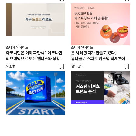
소비자 인사이트
소비자 인사이트
아로나민은 이제 파란색? 아로나민
옷 사러 갔다가 만들고 왔다,
리브랜딩으로 보는 웰니스와 상황
유니클로·스파오 커스텀 티셔츠에
소비
[트
최적화 전략
사람들이 줄 서는 진짜 이유는?
노준영
썸트렌드
노
뉴엔