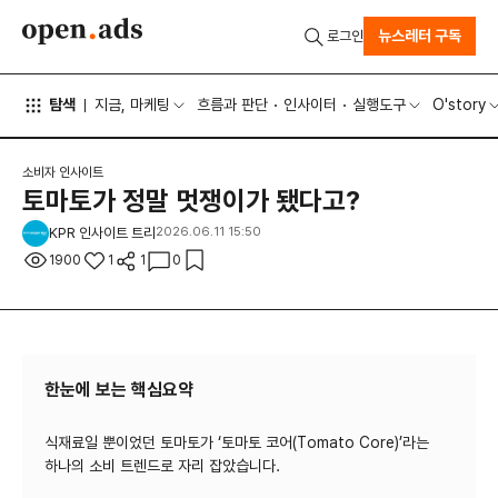
뉴스레터 구독
로그인
탐색
지금, 마케팅
흐름과 판단
인사이터
실행도구
O'story
소비자 인사이트
토마토가 정말 멋쟁이가 됐다고?
KPR 인사이트 트리
2026.06.11 15:50
1900
1
1
0
한눈에 보는 핵심요약
식재료일 뿐이었던 토마토가 ‘토마토 코어(Tomato Core)’라는
하나의 소비 트렌드로 자리 잡았습니다.