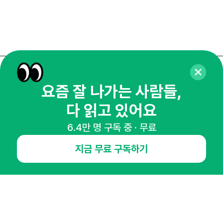
매주 화요일 아침,
요즘 잘 나가는 사람들,
마케팅 감각을 깨워 드릴게요!
다 읽고 있어요
65,043명의 마케터를 성장시키는 뉴스레터
뉴스레터 구독하기
6.4만 명 구독 중 · 무료
지금 무료 구독하기
NHN AD
오픈애즈란
공지사항
제휴문의
인사이터 신청
뉴스레터
광고안내