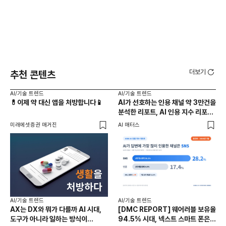
더보기
추천 콘텐츠
AI/기술 트렌드
AI/기술 트렌드
AI
💊이제 약 대신 앱을 처방합니다📱
AI가 선호하는 인용 채널 약 3만건을
💻
분석한 리포트, AI 인용 지수 리포트
없
7월호
미래에셋증권 매거진
AI 매터스
미래
AI/기술 트렌드
AI/기술 트렌드
AI
AX는 DX와 뭐가 다를까 AI 시대,
[DMC REPORT] 웨어러블 보유율
AI
도구가 아니라 일하는 방식이
94.5% 시대, 넥스트 스마트 폰은
추