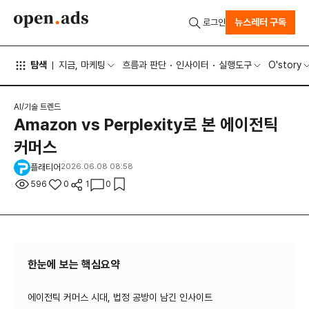
뉴스레터 구독
로그인
탐색
지금, 마케팅
흐름과 판단
인사이터
실행도구
O'story
AI/기술 트렌드
Amazon vs Perplexity로 본 에이전틱
커머스
플래티어
2026.06.08 08:58
596
0
1
0
한눈에 보는 핵심요약