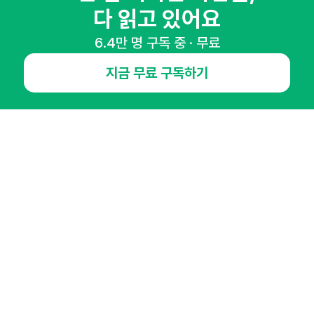
다 읽고 있어요
NHN AD
6.4만 명 구독 중 · 무료
오픈애즈란
공지사항
제휴문의
인사이터 신청
지금 무료 구독하기
뉴스레터
광고안내
경기도 성남시 분당구 대왕판교로645번길 16
대표 : 심도섭
사업자등록번호 : 144-81-27690(
사업자정보확인
)
통신판매업신고번호 : 2014-경기성남-1023
호스팅서비스사업자 : 오픈애즈
서비스•광고 문의 :
1800-2198
이메일 :
openads@openads.co.kr
이용약관
개인정보처리방침
instagram
thread
kakaotalk
© NHN AD. All rights reserved.