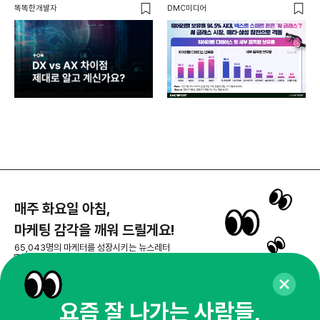
바뀌어야 하는 이유
‘AI 글래스’ AI 글래스 시장, 메타·
똑똑한개발자
DMC미디어
AI
삼성 참전으로 격돌
매주 화요일 아침,
마케팅 감각을 깨워 드릴게요!
65,043명의 마케터를 성장시키는 뉴스레터
뉴스레터 구독하기
요즘 잘 나가는 사람들,