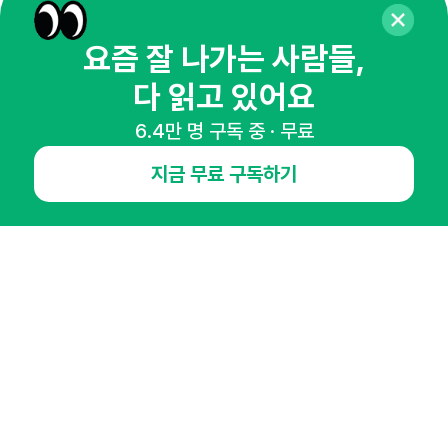
요즘 잘 나가는 사람들,
다 읽고 있어요
NHN AD
6.4만 명 구독 중 · 무료
오픈애즈란
공지사항
제휴문의
인사이터 신청
지금 무료 구독하기
뉴스레터
광고안내
경기도 성남시 분당구 대왕판교로645번길 16
대표 : 심도섭
사업자등록번호 : 144-81-27690(
사업자정보확인
)
통신판매업신고번호 : 2014-경기성남-1023
호스팅서비스사업자 : 오픈애즈
서비스•광고 문의 :
1800-2198
이메일 :
openads@openads.co.kr
이용약관
개인정보처리방침