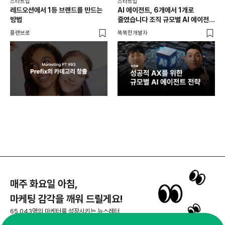
스타트업
스타트업
스타
레드오션에서 1등 브랜드를 만드는
AI 에이전트, 6개에서 1개로
B2
방법
줄였습니다 조직 규모별 AI 에이전트
스코
도입 전략
만든
플랜브로
똑똑한개발자
위픽
매주 화요일 아침,
마케팅 감각을 깨워 드릴게요!
65,043명의 마케터를 성장시키는 뉴스레터
뉴스레터 구독하기