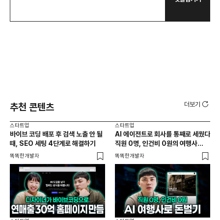
더보기
추천 콘텐츠
스타트업
스타트업
스타
바이브 코딩 배포 후 검색 노출 안 될
AI 에이전트로 회사를 통째로 세웠다
K브
때, SEO 세팅 4단계로 해결하기
직원 0명, 인건비 0원의 여행사
해외
제작기
똑똑한개발자
똑똑한개발자
프레