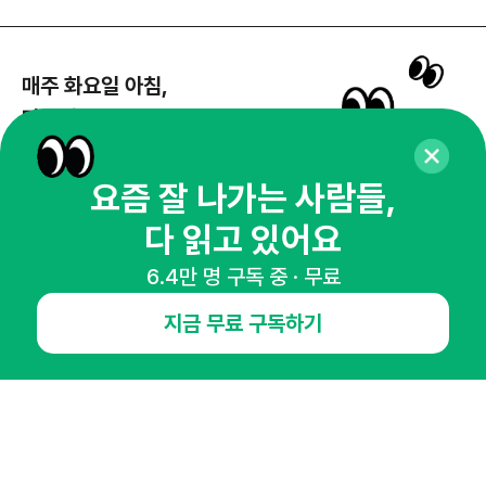
매주 화요일 아침,
마케팅 감각을 깨워 드릴게요!
65,043명의 마케터를 성장시키는 뉴스레터
뉴스레터 구독하기
요즘 잘 나가는 사람들,
다 읽고 있어요
6.4만 명 구독 중 · 무료
NHN AD
지금 무료 구독하기
오픈애즈란
공지사항
제휴문의
인사이터 신청
뉴스레터
광고안내
경기도 성남시 분당구 대왕판교로645번길 16
대표 : 심도섭
사업자등록번호 : 144-81-27690(
사업자정보확인
)