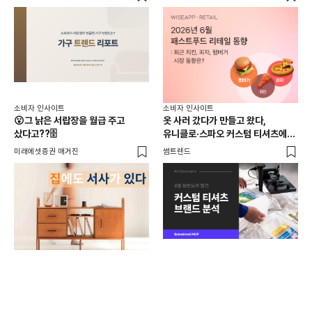
소비
소비자 인사이트
소비자 인사이트
26
😮그 낡은 서랍장을 월급 주고
옷 사러 갔다가 만들고 왔다,
전
샀다고??🗄️
유니클로·스파오 커스텀 티셔츠에
사람들이 줄 서는 진짜 이유는?
와이
미래에셋증권 매거진
썸트렌드