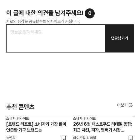
이 글에 대한 의견을 남겨주세요!
0
서로의 생각을 공유할수록 인사이트가 커집니다.
댓글남기기
더보기
추천 콘텐츠
소비자 인사이트
소비자 인사이트
소비
[트렌드 리포트] 소비자가 가장 많이
26년 6월 패스트푸드 리테일 동향:
AI
언급한 가구 브랜드는
최근 치킨, 피자, 햄버거 시장
동향은?
뉴엔AI
와이즈앱·리테일
KP