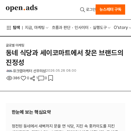
뉴스레터 구독
로그인
탐색
지금, 마케팅
흐름과 판단
인사이터
실행도구
O'story
글로벌 마케팅
동네 식당과 세이코마트에서 찾은 브랜드의
진정성
유크랩마케터 선우의성
2026.05.28 08:00
386
0
1
0
한눈에 보는 핵심요약
정전된 동네에서 새벽까지 문을 연 식당, 지진 속 홋카이도를 지킨