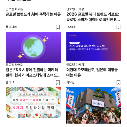
글로벌 마케팅
글로벌 마케팅
글로
글로벌 브랜드가 AI에 주목하는 이유
2026 글로벌 뷰티 트렌드 리포트:
20
글로벌 소비자 데이터로 확인한 K-
다시
뷰티 성장전략
가
플래티어
크리테오
크리
글로벌 마케팅
글로벌 마케팅
글로
일본 F&B 시장에 진출하는 마케터
더현대 오모테산도, 일본에 매장을
생존
필독! 현지 라이프스타일에 스며드는
여는 이유
매
5가지 로컬라이징 전략
플래그
기묘한
플랜