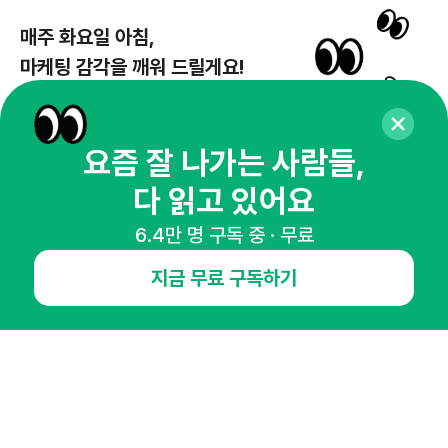
매주 화요일 아침,
마케팅 감각을 깨워 드릴게요!
65,043명의 마케터를 성장시키는 뉴스레터
뉴스레터 구독하기
요즘 잘 나가는 사람들,
다 읽고 있어요
6.4만 명 구독 중 · 무료
NHN AD
지금 무료 구독하기
오픈애즈란
공지사항
제휴문의
인사이터 신청
뉴스레터
광고안내
경기도 성남시 분당구 대왕판교로645번길 16
대표 : 심도섭
사업자등록번호 : 144-81-27690(
사업자정보확인
)
통신판매업신고번호 : 2014-경기성남-1023
호스팅서비스사업자 : 오픈애즈