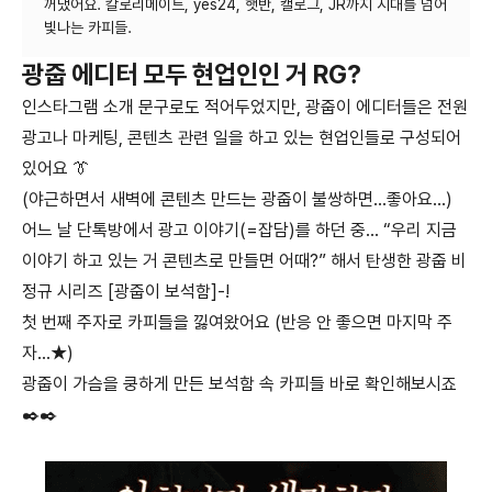
꺼냈어요. 칼로리메이트, yes24, 햇반, 캘로그, JR까지 시대를 넘어
광줍 에디터 모두 현업인인 거 RG?
인스타그램 소개 문구로도 적어두었지만, 광줍이 에디터들은 전원
광고나 마케팅, 콘텐츠 관련 일을 하고 있는 현업인들로 구성되어
있어요 👔
(야근하면서 새벽에 콘텐츠 만드는 광줍이 불쌍하면…좋아요…)
어느 날 단톡방에서 광고 이야기(=잡담)를 하던 중… “우리 지금
이야기 하고 있는 거 콘텐츠로 만들면 어때?” 해서 탄생한 광줍 비
정규 시리즈 [광줍이 보석함]-!
첫 번째 주자로 카피들을 낋여왔어요 (반응 안 좋으면 마지막 주
자…★)
광줍이 가슴을 쿵하게 만든 보석함 속 카피들 바로 확인해보시죠
✒️✒️