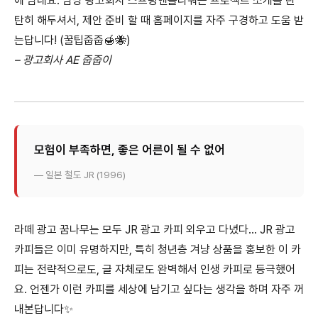
에 남네요. 담당 광고회사 스프링앤플라워는 프로젝트 소개를 탄
탄히 해두셔서, 제안 준비 할 때 홈페이지를 자주 구경하고 도움 받
는답니다! (꿀팁줍줍🍯🐝)
– 광고회사 AE 줍줍이
모험이 부족하면, 좋은 어른이 될 수 없어
— 일본 철도 JR (1996)
라떼 광고 꿈나무는 모두 JR 광고 카피 외우고 다녔다… JR 광고
카피들은 이미 유명하지만, 특히 청년층 겨냥 상품을 홍보한 이 카
피는 전략적으로도, 글 자체로도 완벽해서 인생 카피로 등극했어
요. 언젠가 이런 카피를 세상에 남기고 싶다는 생각을 하며 자주 꺼
내본답니다✨