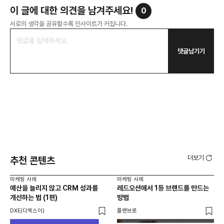
이 글에 대한 의견을 남겨주세요!
0
서로의 생각을 공유할수록 인사이트가 커집니다.
댓글남기기
더보기
추천 콘텐츠
마케팅 사례
마케팅 사례
마케
예산을 늘리지 않고 CRM 성과를
레드오션에서 1등 브랜드를 만드는
옥외
개선하는 법 (1편)
방법
40
활용
DXE(디엑스이)
플랜브로
위픽