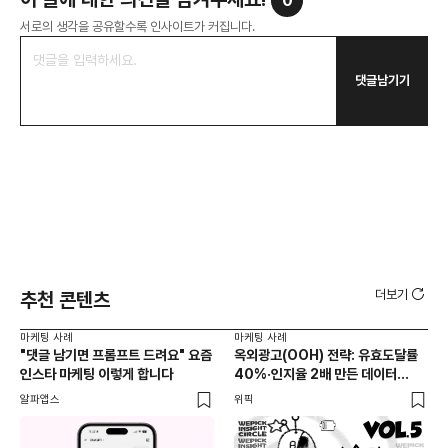
0
서로의 생각을 공유할수록 인사이트가 커집니다.
댓글남기기
더보기
추천 콘텐츠
마케팅 사례
마케팅 사례
마케
"댓글 남기면 프롬프트 드려요" 요즘
옥외광고(OOH) 전략: 유효도달률
무
인스타 마케팅 이렇게 합니다
40%·인지율 2배 만든 데이터
‘댓
활용법 | 애드타입 양승만 이사
브
알파앱스
위픽
DM