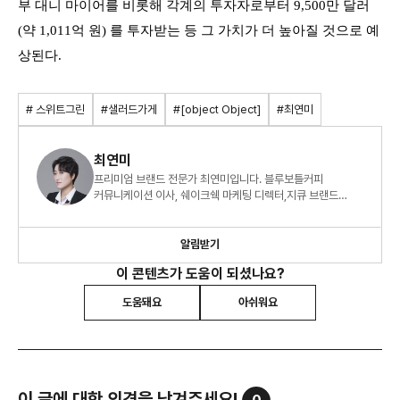
부 대니 마이어를 비롯해 각계의 투자자로부터 9,500만 달러
(약 1,011억 원) 를 투자받는 등 그 가치가 더 높아질 것으로 예
상된다.
# 스위트그린
#샐러드가게
#[object Object]
#최연미
최연미
프리미엄 브랜드 전문가 최연미입니다. 블루보틀커피
커뮤니케이션 이사, 쉐이크쉑 마케팅 디렉터,지큐 브랜드
매니저로 근무하였으며 브랜드 전략과 마케팅에 도움 주는
글을 쓰고 있습니다.
알림받기
이 콘텐츠가 도움이 되셨나요?
도움돼요
아쉬워요
이 글에 대한 의견을 남겨주세요!