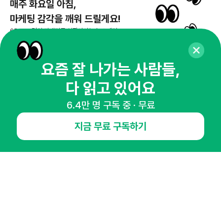
매주 화요일 아침,
마케팅 감각을 깨워 드릴게요!
65,043명의 마케터를 성장시키는 뉴스레터
뉴스레터 구독하기
요즘 잘 나가는 사람들,
다 읽고 있어요
NHN AD
6.4만 명 구독 중 · 무료
지금 무료 구독하기
오픈애즈란
공지사항
제휴문의
인사이터 신청
뉴스레터
광고안내
경기도 성남시 분당구 대왕판교로645번길 16
대표 : 심도섭
사업자등록번호 : 144-81-27690(
사업자정보확인
)
통신판매업신고번호 : 2014-경기성남-1023
호스팅서비스사업자 : 오픈애즈
서비스•광고 문의 :
1800-2198