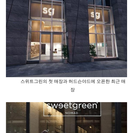
스위트그린의 첫 매장과 허드슨야드에 오픈한 최근 매
장