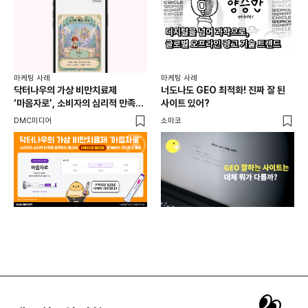
마케
독립
마케팅 사례
마케팅 사례
출
닥터나우의 가상 비만치료제
너도나도 GEO 최적화! 진짜 잘 된
와디
‘마음자로’, 소비자의 심리적 만족을
사이트 있어?
충족하는 동시에 서비스의 접근성을
DMC미디어
소마코
높이는 콘텐츠로 호평